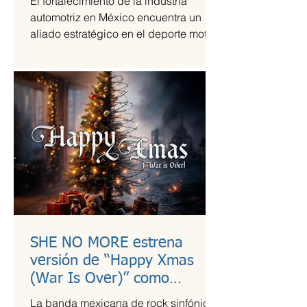
El fortalecimiento de la industria
automotriz en México encuentra un
aliado estratégico en el deporte motor,
una sinergia que Grupo Andrade ha
liderado mediante su escudería
Alessandros Racing. En el marco de
su centenario, la organización utiliza la
alta competencia para validar su
capacidad técnica y operativa en las
pistas más exigentes del país durante
la temporada 2026.
SHE NO MORE estrena
versión de “Happy Xmas
(War Is Over)” como
llamado a la empatía en
La banda mexicana de rock sinfónico