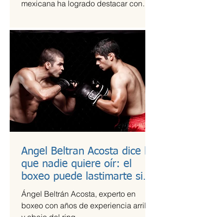
mexicana ha logrado destacar con
una propuesta fresca, artesanal y
saludable. Se trata de Happi Dunki, la
marca de burritos norteños creada por
la emprendedora Camila García-
Castells, que combina tradición
culinaria con innovación y conciencia
nutricional.
Angel Beltran Acosta dice lo
que nadie quiere oír: el
boxeo puede lastimarte si
no te cuidas
Ángel Beltrán Acosta, experto en
boxeo con años de experiencia arriba