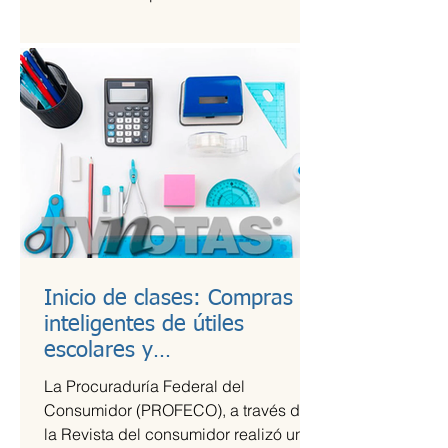
Kings League Américas en México,...
Inicio de clases: Compras
inteligentes de útiles
escolares y
recomendaciones para la
La Procuraduría Federal del
lonchera
Consumidor (PROFECO), a través de
la Revista del consumidor realizó un