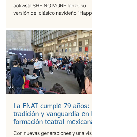
tiempos de guerra
activista SHE NO MORE lanzó su
versión del clásico navideño “Happy
Xmas (War Is Over)”, original de John
Lennon y Yoko Ono. El sencillo
transforma el himno pacifista en un
arreglo metal sinfónico que mantiene
su esencia esperanzadora, pero con la
potencia característica del grupo.
La ENAT cumple 79 años:
tradición y vanguardia en la
formación teatral mexicana
Con nuevas generaciones y una visión