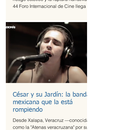
44 Foro Internacional de Cine llega a
la Cineteca Nacional como uno de los
escaparates más sólidos para el cine
de vanguardia.
César y su Jardín: la banda
mexicana que la está
rompiendo
Desde Xalapa, Veracruz —conocida
como la "Atenas veracruzana" por su