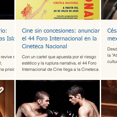
io:
Cine sin concesiones: anuncian
Cés
as Islas
el 44 Foro Internacional en la
mex
Cineteca Nacional
Desd
la "A
 revive su
Con un cartel que apuesta por el riesgo
cultu
;
estético y la ruptura narrativa, el 44 Foro
agru
na prisión
Internacional de Cine llega a la Cineteca
revel
Nacional como uno de los escaparates más
músi
sólidos para el cine de vanguardia.