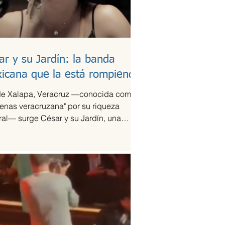
ar y su Jardín: la banda
icana que la está rompiendo
e Xalapa, Veracruz —conocida como
tenas veracruzana" por su riqueza
ral— surge César y su Jardín, una
pación que ha sido señalada como la
ación del año en la escena de la
ca de fusión.