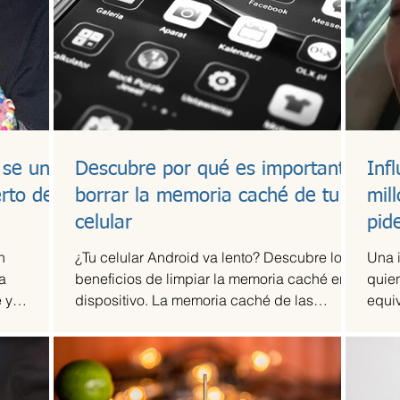
 se une
Descubre por qué es importante
Inf
erto de
borrar la memoria caché de tu
mil
celular
pid
n
¿Tu celular Android va lento? Descubre los
Una 
a
beneficios de limpiar la memoria caché en tu
quien
 y
dispositivo. La memoria caché de las
equi
tó...
aplicaciones...
dólar