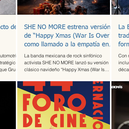
cto de
SHE NO MORE estrena versión
La 
l
de “Happy Xmas (War Is Over)”
tra
como llamado a la empatía en
for
tiempos de guerra
automotriz
La banda mexicana de rock sinfónico
Con 
tratégico
activista SHE NO MORE lanzó su versión del
inclu
 que Grupo
clásico navideño “Happy Xmas (War Is
déca
 escudería
Over)”, original de John Lennon y Yoko Ono.
Arte T
 de su
El sencillo transforma el himno pacifista en
la alta
un arreglo metal sinfónico que mantiene su
acidad
esencia esperanzadora, pero con la
 más
potencia característica del grupo.
mporada