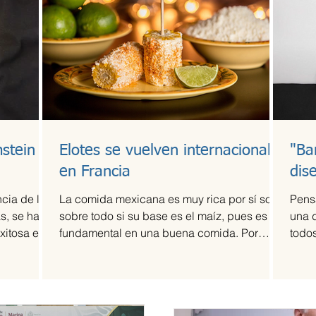
stein
Elotes se vuelven internacionales
"Ba
en Francia
dis
cia de la
La comida mexicana es muy rica por sí sola,
Pens
s, se ha
sobre todo si su base es el maíz, pues es
una 
xitosa en
fundamental en una buena comida. Por
todos
ello,...
fama 