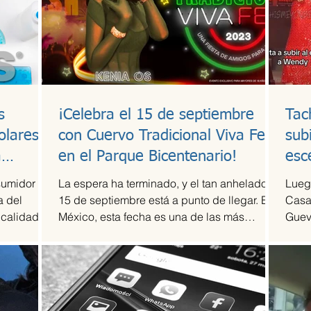
s
¡Celebra el 15 de septiembre
Tac
olares y
con Cuervo Tradicional Viva Fest
sub
a
en el Parque Bicentenario!
esc
sumidor
La espera ha terminado, y el tan anhelado
Luego
a del
15 de septiembre está a punto de llegar. En
Casa
 calidad a
México, esta fecha es una de las más
Guev
esperadas,...
compr