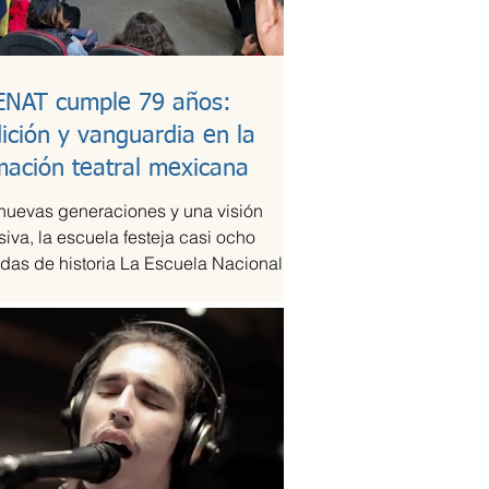
ENAT cumple 79 años:
dición y vanguardia en la
mación teatral mexicana
nuevas generaciones y una visión
siva, la escuela festeja casi ocho
das de historia La Escuela Nacional de
eatral...