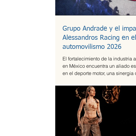
Grupo Andrade y el impa
Alessandros Racing en e
automovilismo 2026
El fortalecimiento de la industria 
en México encuentra un aliado es
en el deporte motor, una sinergia
Andrade ha liderado mediante su
Alessandros Racing. En el marco
centenario, la organización utiliza 
competencia para validar su cap
técnica y operativa en las pistas
exigentes del país durante la te
2026.