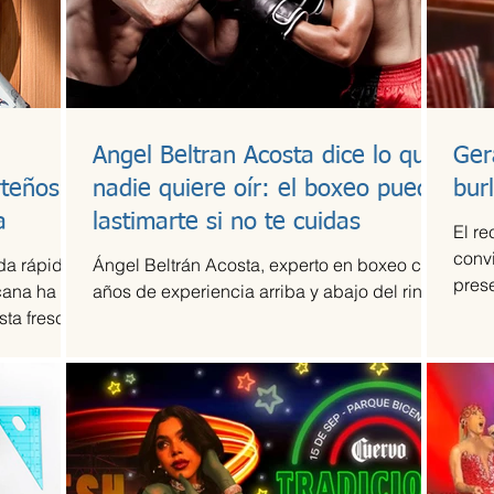
Angel Beltran Acosta dice lo que
Ger
rteños
nadie quiere oír: el boxeo puede
bur
a
lastimarte si no te cuidas
El re
convi
da rápida
Ángel Beltrán Acosta, experto en boxeo con
pres
cana ha
años de experiencia arriba y abajo del ring
en Mé
ta fresca,
e Happi
ños creada
ía-
ulinaria
cional.