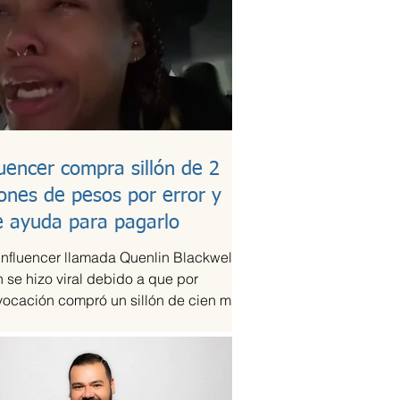
luencer compra sillón de 2
lones de pesos por error y
e ayuda para pagarlo
influencer llamada Quenlin Blackwell,
 se hizo viral debido a que por
vocación compró un sillón de cien mil
es, que son...