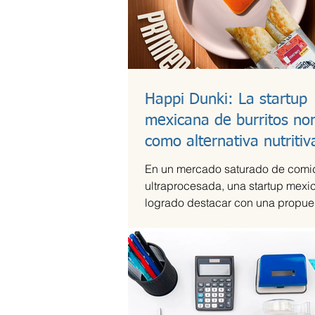
Happi Dunki: La startup
mexicana de burritos no
como alternativa nutritiv
En un mercado saturado de comi
ultraprocesada, una startup mexi
logrado destacar con una propues
artesanal y saludable. Se trata d
Dunki, la marca de burritos norte
por la emprendedora Camila Garc
Castells, que combina tradición c
con innovación y conciencia nutri