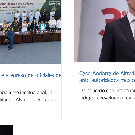
Caso Andorra de Alfre
e a egreso de oficiales de
ante autoridades mexic
De acuerdo con informac
bolismo institucional, la
Índigo, la revelación real
itar de Alvarado, Veracruz,
español El País sobre un
la generación 2022-2026 de
Andorra vinculada con A
derivó en una investigac
tratarse de operaciones 
financiero considerado en