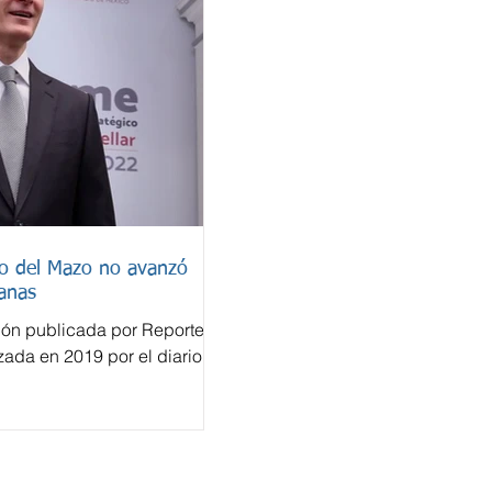
do del Mazo no avanzó
anas
ión publicada por Reporte
izada en 2019 por el diario
a cuenta bancaria en
lfredo del Mazo Maza nunca
ión penal en México, pese a
efectuadas en un sistema
tonces un paraíso fiscal. El